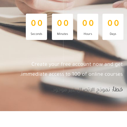
0
0
0
0
0
0
0
0
0
0
0
0
0
0
0
0
Seconds
Minutes
Hours
Days
Create your free account now and get
immediate access to 100 of online courses.
خطأ:
نموذج الاتصال غير موجود.