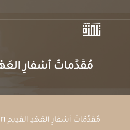
مُقَدِّماتُ أسْفارِ العَهْ
مُقَدِّمَاتُ أسْفارِ العَهْدِ القَدِيم ٢١ – ٢٤