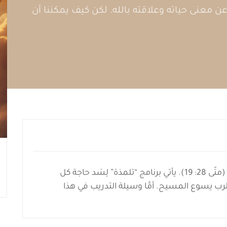
 معنى حياته وعلاقته بالله. لكن كيف يمكننا أن
قال الرب يسوع: “فَاذْهَبُوا وَتَلْمِذُوا جَمِيعَ الأُمَمِ” (متَّى 28: 19). يأتي برنامج “تلمذة” لِسَد حاجة كل
رب يسوع المسيح. أمَّا وسيلة التدريب في هذا