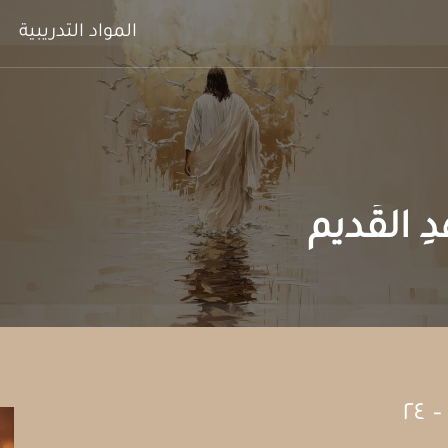
المواد التدريبية
دِ القَديم