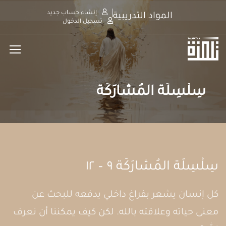
إنشاء حساب جديد
المواد التدريبية
تسجيل الدخول
سِلْسِلَة المُشارَكَة
سِلْسِلَة المُشارَكَة ٩ – ١٢
كل إنسان يشعر بفراغ داخلي يدفعه للبحث عن
معنى حياته وعلاقته بالله. لكن كيف يمكننا أن نعرف