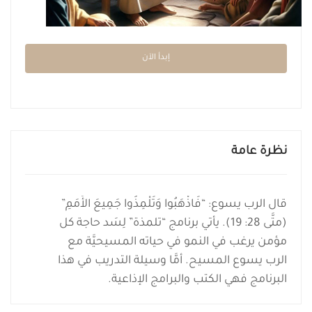
إبدأ الآن
نظرة عامة
قال الرب يسوع: “فَاذْهَبُوا وَتَلْمِذُوا جَمِيعَ الأُمَمِ”
(متَّى 28: 19). يأتي برنامج “تلمذة” لِسَد حاجة كل
مؤمن يرغب في النمو في حياته المسيحيَّة مع
الرب يسوع المسيح. أمَّا وسيلة التدريب في هذا
البرنامج فهي الكتب والبرامج الإذاعية.