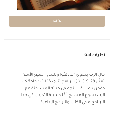
إبدأ الآن
نظرة عامة
قال الرب يسوع: “فَاذْهَبُوا وَتَلْمِذُوا جَمِيعَ الأُمَمِ”
(متَّى 28: 19). يأتي برنامج “تلمذة” لِسَد حاجة كل
مؤمن يرغب في النمو في حياته المسيحيَّة مع
الرب يسوع المسيح. أمَّا وسيلة التدريب في هذا
البرنامج فهي الكتب والبرامج الإذاعية.