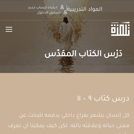
إنشاء حساب جديد
المواد التدريبية
تسجيل الدخول
دَرْس الكتاب المقدَّس
درس كتاب ٩ – ١١
كل إنسان يشعر بفراغ داخلي يدفعه للبحث عن
معنى حياته وعلاقته بالله. لكن كيف يمكننا أن نعرف