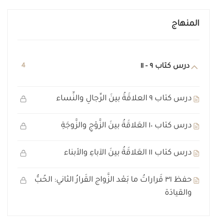
المنهاج
درس كتاب ٩ - ١١
4
درس كتاب ٩ العلاقَةُ بينَ الرِّجالِ والنِّساء
درس كتاب ١٠ العَلاقَةُ بينَ الزَّوْجِ والزَّوجَةِ
درس كتاب ١١ العَلاقَةُ بينَ الآباءِ والأبناء
حفظ ٣١ قَراراتُ ما بَعْد الزَّواج القَرارُ الثاني: الحُبُّ
والقيادَة