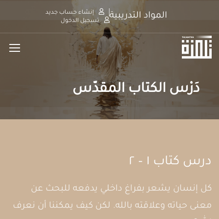
إنشاء حساب جديد
المواد التدريبية
تسجيل الدخول
دَرْس الكتاب المقدَّس
درس كتاب ١ – ٢
كل إنسان يشعر بفراغ داخلي يدفعه للبحث عن
معنى حياته وعلاقته بالله. لكن كيف يمكننا أن نعرف