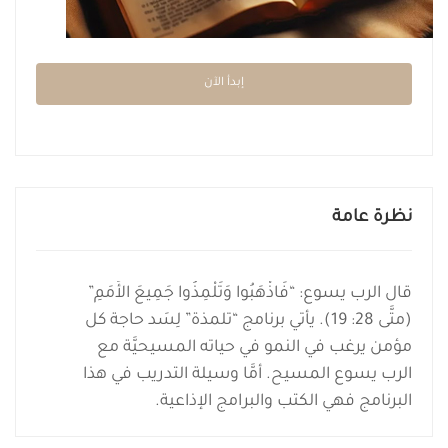
إبدأ الآن
نظرة عامة
قال الرب يسوع: “فَاذْهَبُوا وَتَلْمِذُوا جَمِيعَ الأُمَمِ”
(متَّى 28: 19). يأتي برنامج “تلمذة” لِسَد حاجة كل
مؤمن يرغب في النمو في حياته المسيحيَّة مع
الرب يسوع المسيح. أمَّا وسيلة التدريب في هذا
البرنامج فهي الكتب والبرامج الإذاعية.