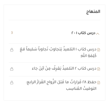
المنهاج
درس كتاب ١ - ٢
3
درس كتاب ١ التلميذُ يَتجاوبُ تَجاوباً سَليماً مَعْ
كَلِمَةِ اللهِ
درس كتاب ٢ التلميذُ يَعْرِفُ مِنْ أيْنَ جاء
حفظ ٢٨ قَراراتُ ما قَبْلَ الزَّواج القَرارُ الرابع:
التوقيتُ المُناسِب