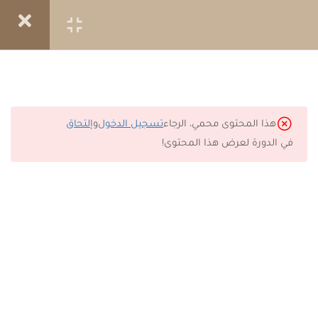
إنشاء حساب جديد
المواد التدريبية
تسجيل الدخول
تعليم ٦١ - ٦٣
4
تعليم ٦١ مَثَلُ القَمْحِ والزَّوان
هذا المحتوى محمي، الرجاء
تسجيل الدخول
و
إلتحاق
في الدورة لعرض هذا المحتوى!
تعليم ٦٢ مَثَلُ البِذار النَّامِيَة
تعليم ٦٣ مَثَلُ الخَميرةِ ومَثَلُ حَبَّةِ
الخَرْدَل
حفظ ٢١ الطَّهارَة