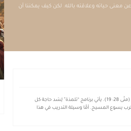
 معنى حياته وعلاقته بالله. لكن كيف يمكننا أن
قال الرب يسوع: “فَاذْهَبُوا وَتَلْمِذُوا جَمِيعَ الأُمَمِ” (متَّى 28: 19). يأتي برنامج “تلمذة” لِسَد حاجة كل
رب يسوع المسيح. أمَّا وسيلة التدريب في هذا